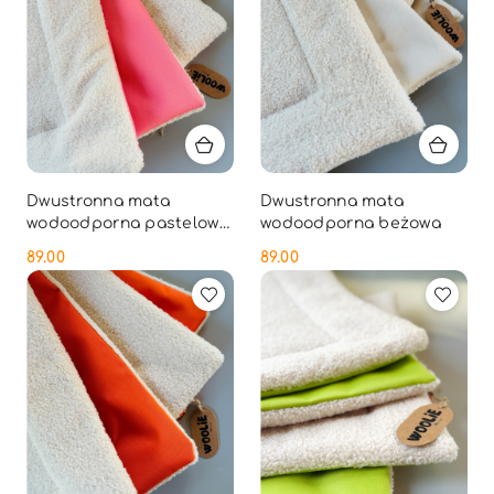
Dwustronna mata
Dwustronna mata
wodoodporna pastelowy
wodoodporna beżowa
róż
89.00
89.00
Cena:
Cena: