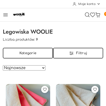
Moje konto
Przejdź do treści głównej
Przejdź do wyszukiwarki
Przejdź do moje konto
Przejdź do menu głównego
Przejdź do stopki
Legowiska WOOLIE
Liczba produktów:
9
Kategorie
Filtruj
Zastosowano
Sortuj
według
sortowanie:
Najnowsze.