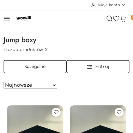
Moje konto
Przejdź do treści głównej
Przejdź do wyszukiwarki
Przejdź do moje konto
Przejdź do menu głównego
Przejdź do stopki
Jump boxy
Liczba produktów:
2
Kategorie
Filtruj
Zastosowano
Sortuj
według
sortowanie:
Najnowsze.