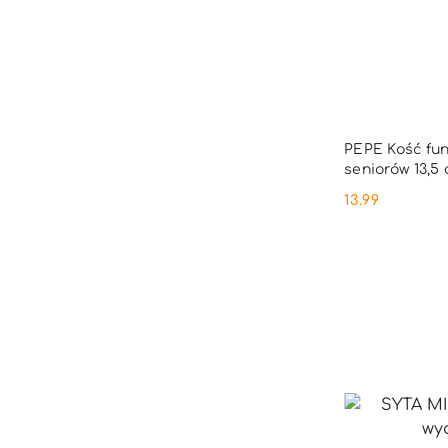
PRO
PEPE Kość fun
seniorów 13,5
13.99
Cena: