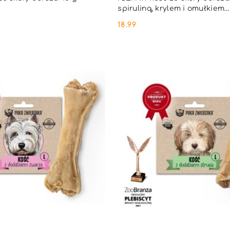
spiruliną, krylem i omułkiem
zielonowargowym 45 g
18.99
Cena: