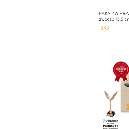
PRO
PAKA ZWIERZA
żwacza 13,5 c
13.99
Cena: