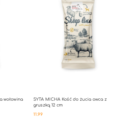
DO KOSZYKA
a wołowina
SYTA MICHA Kość do żucia owca z
gruszką 12 cm
11.99
Cena: