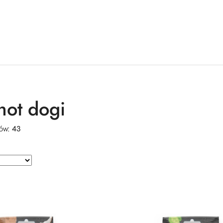
hot dogi
ów:
43