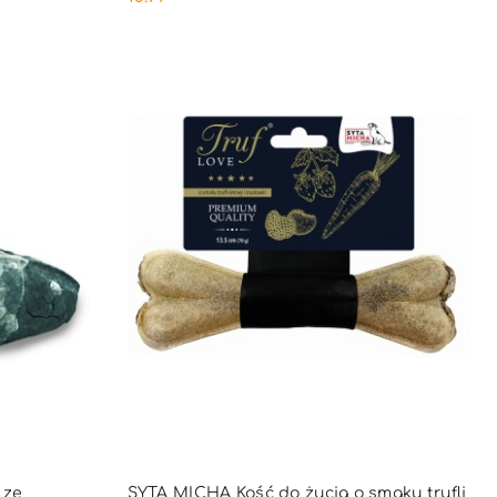
Cena:
PNY
PRODUKT NIEDOSTĘPNY
 ze
SYTA MICHA Kość do żucia o smaku trufli