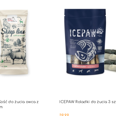
PRODUKT NIEDOSTĘ
DO KOSZYKA
ość do żucia owca z
ICEPAW Roladki do żucia 3 szt
cm
39.99