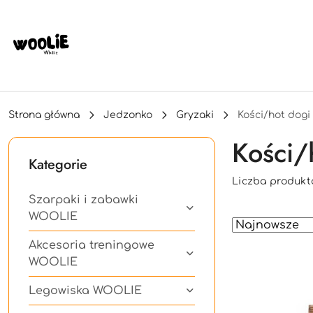
Przejdź do treści głównej
Przejdź do wyszukiwarki
Przejdź do moje konto
Przejdź do menu głównego
Przejdź do stopki
Strona główna
Jedzonko
Gryzaki
Kości/hot dogi
Kości/
Kategorie
Liczba produkt
Szarpaki i zabawki
WOOLIE
Zastosowano
Sortuj
według
sortowanie:
Akcesoria treningowe
Najnowsze.
WOOLIE
Legowiska WOOLIE