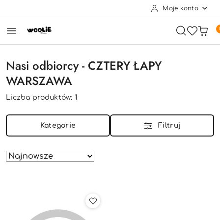
Moje konto
Przejdź do treści głównej
Przejdź do wyszukiwarki
Przejdź do moje konto
Przejdź do menu głównego
Przejdź do stopki
Nasi odbiorcy - CZTERY ŁAPY
WARSZAWA
Liczba produktów:
1
Kategorie
Filtruj
Zastosowano
Sortuj
według
sortowanie:
Najnowsze.