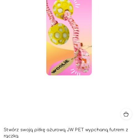
Stwórz swoją piłkę ażurową JW PET wypchaną futrem z
rączką