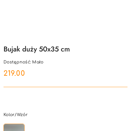
Bujak duży 50x35 cm
Dostępność:
Mało
cena:
219.00
Wariant
Kolor/Wzór